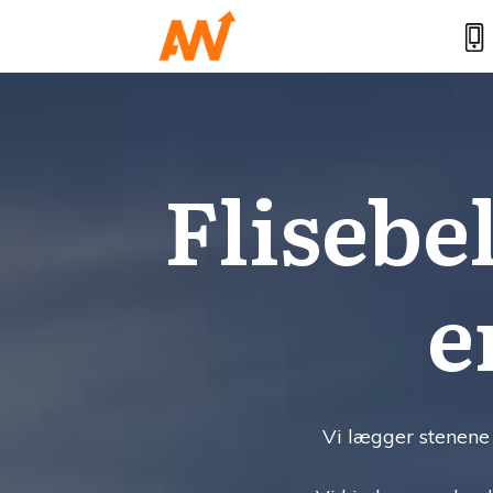
Flisebe
e
Vi lægger stenene 