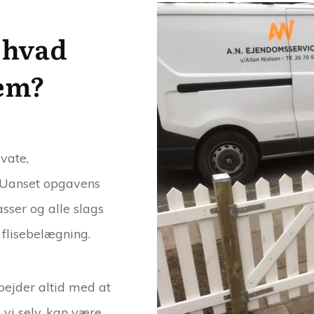
 hvad
vem?
vate,
. Uanset opgavens
rasser og alle slags
 flisebelægning.
bejder altid med at
vi selv, kan være