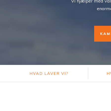
Vi hjælper med valg
enorme
KAM
HVAD LAVER VI?
H