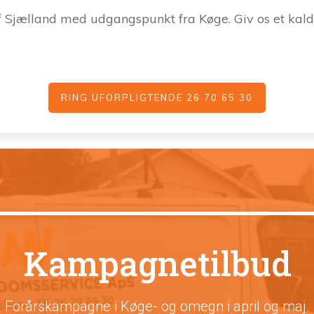
f Sjælland med udgangspunkt fra Køge. Giv os et kald 
RING UFORPLIGTENDE 26 70 65 30
Kampagnetilbud
Forårskampagne i Køge- og omegn i april og maj.