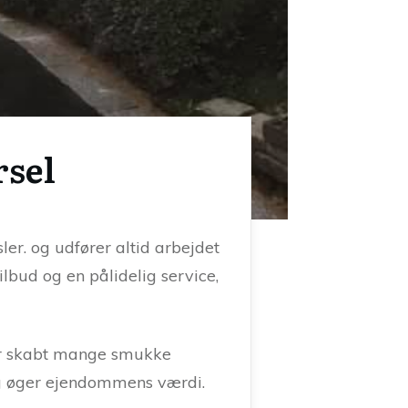
rsel
er. og udfører altid arbejdet
tilbud og en pålidelig service,
 har skabt mange smukke
 og øger ejendommens værdi.